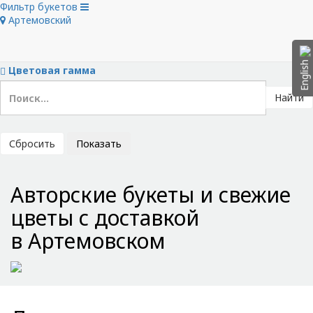
Фильтр букетов
Скрыть фильтры
Артемовский
Тип букета
Цветы в букете
Цена
English
Цветовая гамма
Найти
Сбросить
Показать
Авторские букеты и свежие
цветы с доставкой
в Артемовском