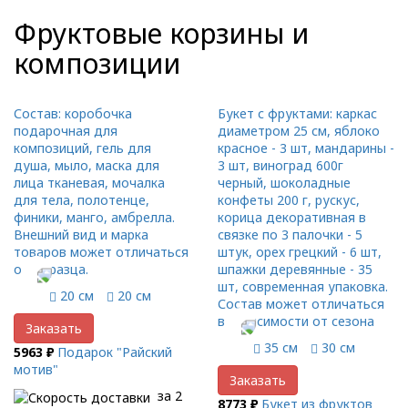
Фруктовые корзины и
композиции
Состав: коробочка
Букет с фруктами: каркас
подарочная для
диаметром 25 см, яблоко
композиций, гель для
красное - 3 шт, мандарины -
душа, мыло, маска для
3 шт, виноград 600г
лица тканевая, мочалка
черный, шоколадные
для тела, полотенце,
конфеты 200 г, рускус,
финики, манго, амбрелла.
корица декоративная в
Внешний вид и марка
связке по 3 палочки - 5
товаров может отличаться
штук, орех грецкий - 6 шт,
от образца.
шпажки деревянные - 35
шт, современная упаковка.
20 см
20 см
Состав может отличаться
в зависимости от сезона
Заказать
35 см
30 см
5963 ₽
Подарок "Райский
мотив"
Заказать
за 2
8773 ₽
Букет из фруктов