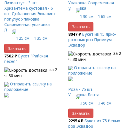
Лизиантус - 3 шт.
Упаковка Современная
Хризантема кустовая - 6
упаковка
шт. Добавления Эвкалипт
30 см
65 см
популус Упаковка
Современная упаковка
Заказать
Лента
8047 ₽
Букет из 15 ярко-
25 см
35 см
розовых роз Премиум
Эквадор
Заказать
за 2
7502 ₽
Букет "Райская
ч. 30 мин.
песня"
Отправить ссылку на
за 2
приложение
ч. 30 мин.
Отправить ссылку на
приложение
Роза - 75 шт.
Упаковка Лента
50 см
46 см
Заказать
22954 ₽
Букет из 75 белых
роз Эквадор