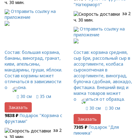
ч. 30 мин.
"Натюрморт"
Отправить ссылку на
за 2
приложение
ч. 30 мин.
Отправить ссылку на
приложение
Состав: большая корзина,
Состав: корзина средняя,
бананы, виноград, гранат,
сыр Бри, рассольный сыр в
киви, апельсины,
ассортименте, колбаса
мандарины, груши, яблоки.
сырокопченая в
Состав корзины может
ассортименте, виноград,
отличаться в зависимости
булочка сдобная, авокадо,
от сезона.
фисташка. Внешний вид и
марка товаров может
30 см
35 см
отличаться от образца.
Заказать
30 см
30 см
9838 ₽
Подарок "Корзина с
Заказать
фруктами"
7305 ₽
Подарок "Для
за 2
пикника"
ч. 30 мин.