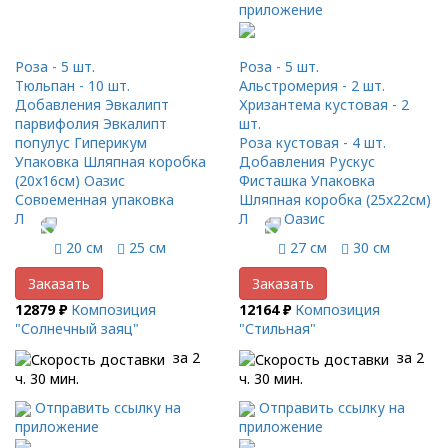
приложение
Роза - 5 шт.
Роза - 5 шт.
Тюльпан - 10 шт.
Альстромерия - 2 шт.
Добавления Эвкалипт
Хризантема кустовая - 2
парвифолия Эвкалипт
шт.
популус Гиперикум
Роза кустовая - 4 шт.
Упаковка Шляпная коробка
Добавления Рускус
(20x16см) Оазис
Фисташка Упаковка
Современная упаковка
Шляпная коробка (25x22см)
Лента
Лента Оазис
20 см
25 см
27 см
30 см
Заказать
Заказать
12879 ₽
Композиция
12164 ₽
Композиция
"Солнечный заяц"
"Стильная"
за 2
за 2
ч. 30 мин.
ч. 30 мин.
Отправить ссылку на
Отправить ссылку на
приложение
приложение