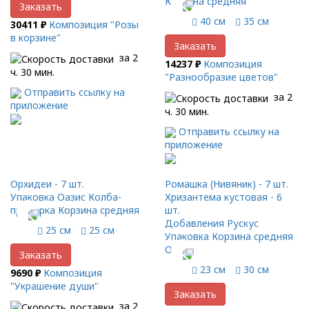
Корзина средняя
Заказать
40 см
35 см
30411 ₽
Композиция "Розы
в корзине"
Заказать
за 2
14237 ₽
Композиция
ч. 30 мин.
"Разнообразие цветов"
Отправить ссылку на
за 2
приложение
ч. 30 мин.
Отправить ссылку на
приложение
Орхидеи - 7 шт.
Ромашка (Нивяник) - 7 шт.
Упаковка Оазис Колба-
Хризантема кустовая - 6
пробирка Корзина средняя
шт.
Добавления Рускус
25 см
25 см
Упаковка Корзина средняя
Оазис
Заказать
23 см
30 см
9690 ₽
Композиция
"Украшение души"
Заказать
за 2