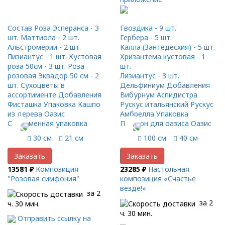
Состав Роза Эсперанса - 3
Гвоздика - 9 шт.
шт. Маттиола - 2 шт.
Гербера - 5 шт.
Альстромерии - 2 шт.
Калла (Зантедесхия) - 5 шт.
Лизиантус - 1 шт. Кустовая
Хризантема кустовая - 1
роза 50см - 3 шт. Роза
шт.
розовая Эквадор 50 см - 2
Лизиантус - 3 шт.
шт. Сухоцветы в
Дельфиниум Добавления
ассортименте Добавления
Вибурнум Аспидистра
Фисташка Упаковка Кашпо
Рускус итальянский Рускус
из дерева Оазис
Амбрелла Упаковка
Современная упаковка
Поддон для оазиса Оазис
30 см
21 см
100 см
40 см
Заказать
Заказать
13581 ₽
Композиция
23285 ₽
Настольная
"Розовая симфония"
композиция «Счастье
везде!»
за 2
за 2
ч. 30 мин.
ч. 30 мин.
Отправить ссылку на