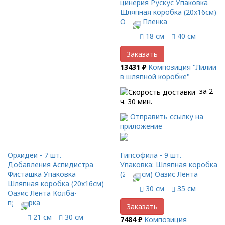
цинерия Рускус Упаковка
Шляпная коробка (20x16см)
Оазис Пленка
18 см
40 см
Заказать
13431 ₽
Композиция "Лилии
в шляпной коробке"
за 2
ч. 30 мин.
Отправить ссылку на
приложение
Орхидеи - 7 шт.
Гипсофила - 9 шт.
Добавления Аспидистра
Упаковка: Шляпная коробка
Фисташка Упаковка
(20x16см) Оазис Лента
Шляпная коробка (20x16см)
30 см
35 см
Оазис Лента Колба-
пробирка
Заказать
21 см
30 см
7484 ₽
Композиция