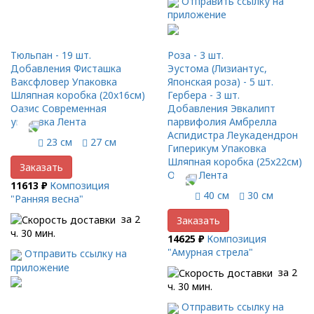
Отправить ссылку на
приложение
Тюльпан - 19 шт.
Роза - 3 шт.
Добавления Фисташка
Эустома (Лизиантус,
Ваксфловер Упаковка
Японская роза) - 5 шт.
Шляпная коробка (20x16см)
Гербера - 3 шт.
Оазис Современная
Добавления Эвкалипт
упаковка Лента
парвифолия Амбрелла
Аспидистра Леукадендрон
23 см
27 см
Гиперикум Упаковка
Шляпная коробка (25x22см)
Заказать
Оазис Лента
11613 ₽
Композиция
40 см
30 см
"Ранняя весна"
за 2
Заказать
ч. 30 мин.
14625 ₽
Композиция
"Амурная стрела"
Отправить ссылку на
приложение
за 2
ч. 30 мин.
Отправить ссылку на