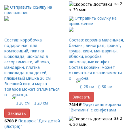
за 2
Отправить ссылку на
ч. 30 мин.
приложение
Отправить ссылку на
приложение
Состав: коробочка
Состав: корзина маленькая,
подарочная для
бананы, виноград, гранат,
композиций, плитка
груша, киви, мандарины,
шоколада, шоколад в
яблоки, коробка
ассортименте, яблоко,
шоколадных конфет.
мандарин, плитка
Состав корзины может
шоколада для детей,
отличаться в зависимости
плюшевый мишка 20 см.
от сезона.
Внешний вид и марка
28 см
30 см
товаров может отличаться
от образца.
Заказать
20 см
20 см
7454 ₽
Фруктовая корзина
"Витамин" с конфетами
Заказать
за 2
6708 ₽
Подарок "Для детей
ч. 30 мин.
(Экстра)"