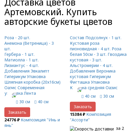
Доставка цветов
Артемовский. Купить
авторские букеты цветов
Роза - 20 шт.
Состав Подсолнух - 1 шт.
Анемона (Ветреница) - 3
Кустовая роза
шт.
пионовидная - 4 шт. Роза
Гербера - 1 шт.
белая 50см - 3 шт. Гвоздика
Матиолла - 1 шт.
кустовая - 3 шт.
Лизиантус - 4 шт.
Альстромерии - 4 шт.
Добавления Эвкалипт
Добавления Вероника
Гиперикум Упаковка
кустовая Гиперикум
Шляпная коробка (20x16см)
Фисташка Упаковка
Оазис Современная
Корзина средняя Оазис
упаковка Лента
40 см
30 см
30 см
40 см
Заказать
Заказать
15384 ₽
Композиция
24776 ₽
Композиция "Инь и
"Ассорти"
янь"
за 2