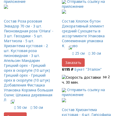
Отправить ссылку на
приложение
приложение
Состав Роза розовая
Состав Хлопок бутон
Эквадор 70 см - 3 шт.
Декоративный элемент
Пионовидная роза 'OHara' -
средний Сухоцветы в
3 шт. Гвоздики - 5 шт.
ассортименте Упаковка
Маттиола - 5 шт.
Современная упаковка
Хризантема кустовая - 2
Кружево
шт. Кустовая роза
25 см
30 см
пионовидная - 3 шт.
Апельсин Мандарин
Заказать
Грецкий орех - Грецкий
6195 ₽
Букет "Эталон"
орех в скорлупе (10 штук)
Грецкий орех - Грецкий
за 2
орех в скорлупе (10 штук)
ч. 30 мин.
Добавления Фисташка
Отправить ссылку на
Упаковка Корзина большая
приложение
Оазис Шпажка деревянная
Лента
50 см
50 см
Состав Хризантема
кустовая - 4 шт. Гипсофила