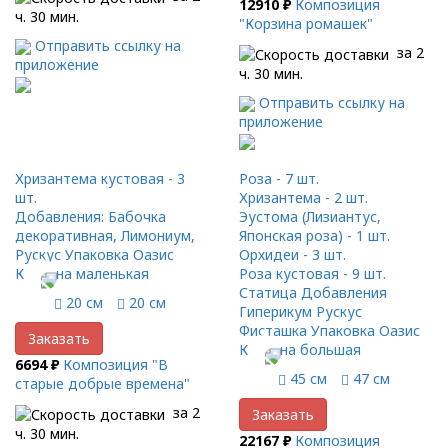
12910 ₽
Композиция
ч. 30 мин.
"Корзина ромашек"
Отправить ссылку на
за 2
приложение
ч. 30 мин.
Отправить ссылку на
приложение
Хризантема кустовая - 3
Роза - 7 шт.
шт.
Хризантема - 2 шт.
Добавления: Бабочка
Эустома (Лизиантус,
декоративная, Лимониум,
Японская роза) - 1 шт.
Рускус Упаковка Оазис
Орхидеи - 3 шт.
Корзина маленькая
Роза кустовая - 9 шт.
Статица Добавления
20 см
20 см
Гиперикум Рускус
Фисташка Упаковка Оазис
Заказать
Корзина большая
6694 ₽
Композиция "В
45 см
47 см
старые добрые времена"
за 2
Заказать
ч. 30 мин.
22167 ₽
Композиция